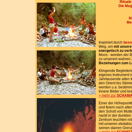
Rituale
Die Mag
Ri
Med
Inspiriert durch
beso
Weg, um
mit unsere
energetisch zu ver
Moos - werden der B
zu unserem wahren Z
Beziehungen zum Le
Klingende Begleiter
eigenes Instrument 
Jahrtausende alten 
den Orient bis Sibir
werden u.a. bestimm
Innere Bilder und kr
> mehr zur
SCHAM
Einer der Höhepunkte
und feiern nach alte
den Schoß von Mutt
nackt in der dunkle
Zentrum leuchten rot
mit unseren ekstati
seinen starren Grenz