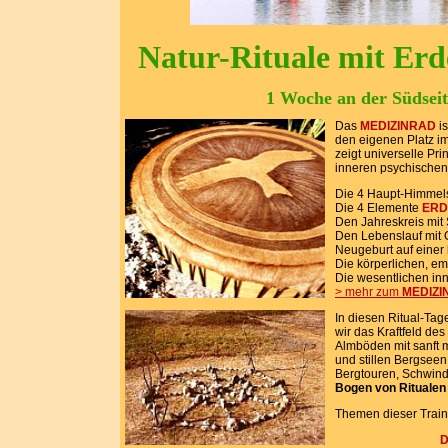
Natur-Rituale mit Erd
1 Woche an der Südseit
Das
MEDIZINRAD
is
den eigenen Platz i
zeigt universelle Pr
inneren psychischen
Die 4 Haupt-Himmels
Die 4 Elemente
ERD
Den Jahreskreis mit 
Den Lebenslauf mit G
Neugeburt auf eine
Die körperlichen, em
Die wesentlichen i
> mehr zum
MEDIZI
In diesen Ritual-Tag
wir das Kraftfeld de
Almböden mit sanft 
und stillen Bergseen
Bergtouren, Schwindel
Bogen von Ritualen
Themen dieser Train
D